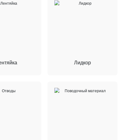
ентяйка
Лидкор