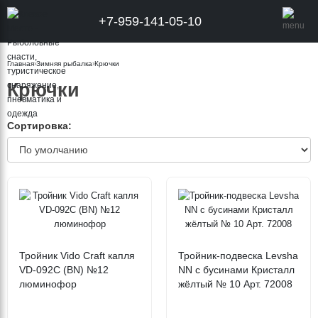
+7-959-141-05-10
Главная
›
Зимняя рыбалка
›
Крючки
Крючки
Сортировка:
Тройник Vido Craft капля
Тройник-подвеска Levsha
VD-092C (BN) №12
NN с бусинами Кристалл
люминофор
жёлтый № 10 Арт. 72008