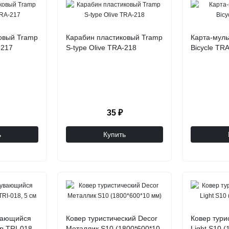
овый Tramp
Карабин пластиковый Tramp
Карта-муль
-217
S-type Olive TRA-218
Bicycle TR
35 ₽
ь
Купить
вающийся
Ковер туристический Decor
Ковер тури
 TRI-018,
Металлик S10 (1800*600*10
Light S10 