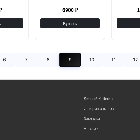
₽
6900 ₽
1
ь
Купить
6
7
8
9
10
11
12
Личный Кабинет
История заказов
Закладки
Новости