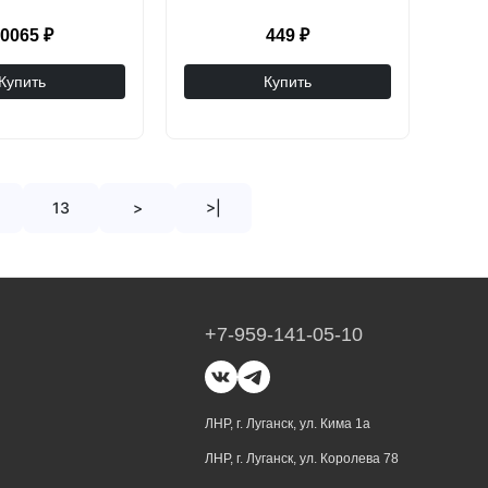
0065 ₽
449 ₽
Купить
Купить
13
>
>|
+7-959-141-05-10
ЛНР, г. Луганск, ул. Кима 1а
ЛНР, г. Луганск, ул. Королева 78